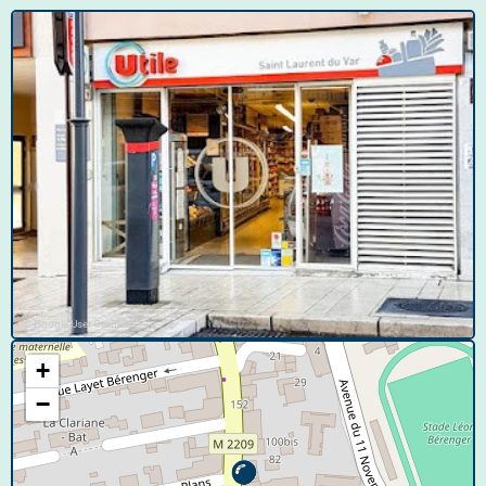
© Google User Content
+
−