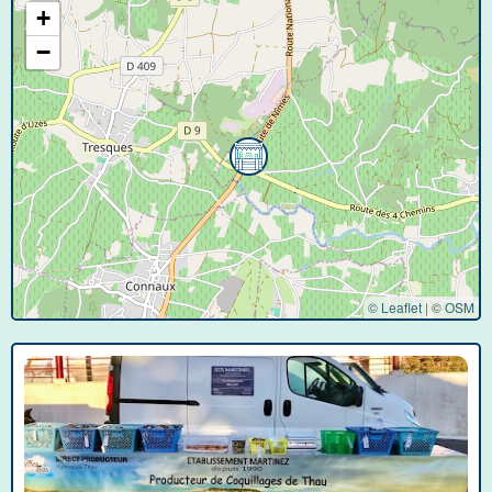
+
−
© Leaflet
|
©
OSM