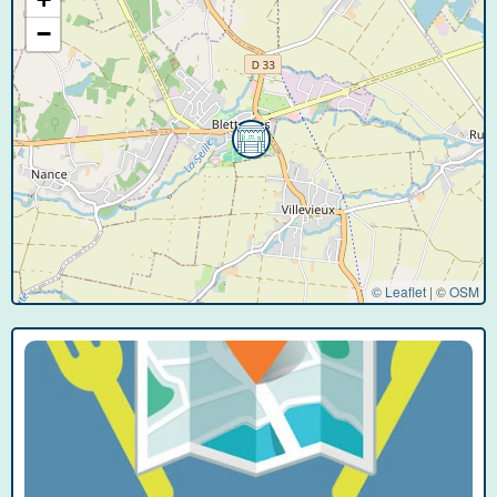
−
© Leaflet
|
©
OSM