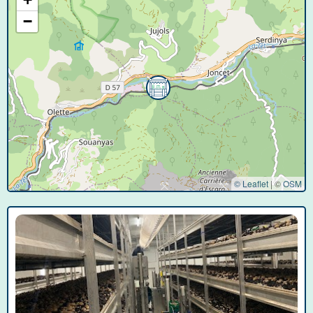
−
© Leaflet
|
©
OSM